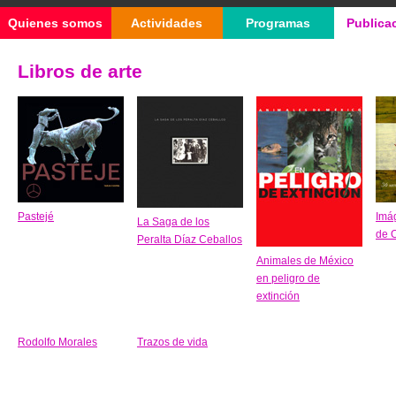
Quienes somos
Actividades
Programas
Publica
Libros de arte
Pastejé
Imá
La Saga de los
de 
Peralta Díaz Ceballos
Animales de México
en peligro de
extinción
Rodolfo Morales
Trazos de vida