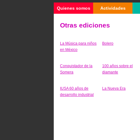
Quienes somos
Actividades
Otras ediciones
La Música para niños
Bolero
en México
Conquistador de la
100 años sobre el
Somera
diamante
IUSA 60 años de
La Nueva Era
desarrollo industrial