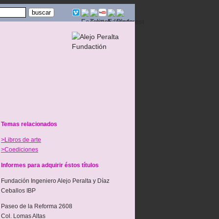
Temas relacionados
>Libros de arte
>Coediciones
Informes para adquirir éstos títulos
Fundación Ingeniero Alejo Peralta y Díaz
Ceballos IBP
Paseo de la Reforma 2608
Col. Lomas Altas