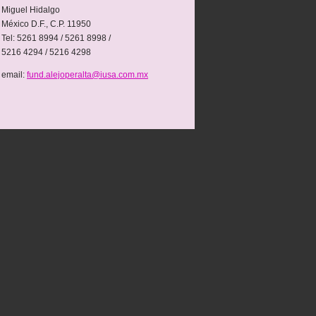
Miguel Hidalgo
México D.F., C.P. 11950
Tel: 5261 8994 / 5261 8998 /
5216 4294 / 5216 4298
email:
fund.alejoperalta@iusa.com.mx